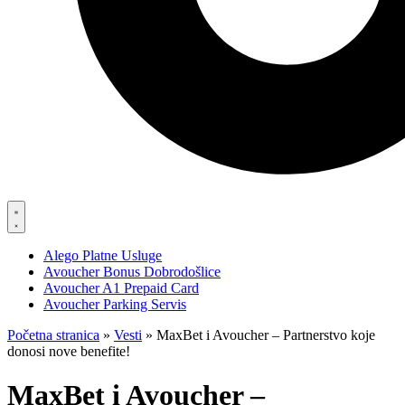
Alego Platne Usluge
Avoucher Bonus Dobrodošlice
Avoucher A1 Prepaid Card
Avoucher Parking Servis
Početna stranica
»
Vesti
»
MaxBet i Avoucher – Partnerstvo koje
donosi nove benefite!
MaxBet i Avoucher –