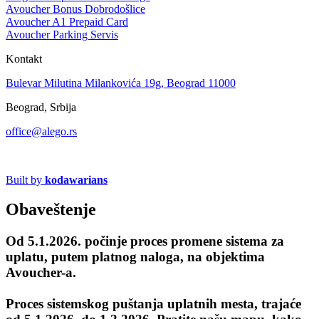
Avoucher Bonus Dobrodošlice
Avoucher A1 Prepaid Card
Avoucher Parking Servis
Kontakt
Bulevar Milutina Milankovića 19g, Beograd 11000
Beograd, Srbija
office@alego.rs
Built by
kodawarians
Obaveštenje
Od 5.1.2026. počinje proces promene sistema za
uplatu, putem platnog naloga, na objektima
Avoucher-a.
Proces sistemskog puštanja uplatnih mesta, trajaće