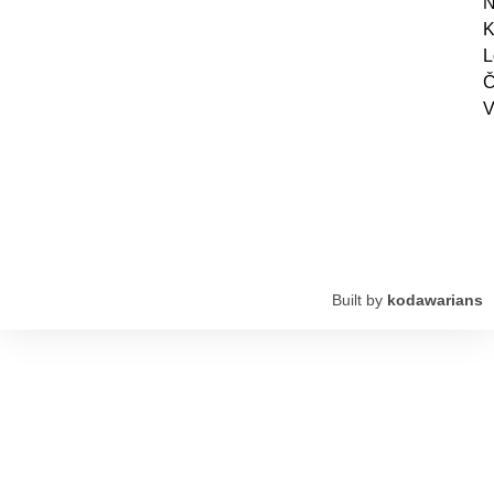
N
K
L
Č
V
Built by
kodawarians