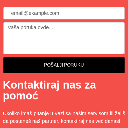
POŠALJI PORUKU
Kontaktiraj nas za
pomoć
Ukoliko imaš pitanje u vezi sa našim servisom ili želiš
da postaneš naš partner, kontaktiraj nas već danas!