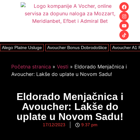
O Nama
Naši Partne
Alego Platne Usluge
Avoucher Bonus Dobrodošlice
Avoucher A1 
Početna stranica
»
Vesti
»
Eldorado Menjačnica i
Avoucher: Lakše do uplate u Novom Sadu!
Eldorado Menjačnica i
Avoucher: Lakše do
uplate u Novom Sadu!
17/12/2023
9:37 pm