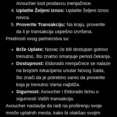
Avoucher kod prodavcu menjačnice.
Uplatite Željeni Iznos:
Uplatite željeni iznos
novca.
Proverite Transakciju:
Na kraju, proverite
da li je transakcija uspešno izvršena.
Prednosti ovog partnerstva su:
Brže Uplate:
Novac će biti dostupan gotovo
trenutno, što znatno smanjuje period čekanja.
Dostupnost:
Eldorado menjačnice se nalaze
na brojnim lokacijama unutar Novog Sada,
što znači da je potrebno samo da proverite
koja je trenutno Vama najbliža.
Sigurnost:
Avoucher i Eldorado brinu o
sigurnosti Vaših transakcija.
Avoucher nastavlja da radi na proširenju svoje
mreže uplatnih mesta, kako bi olakšao svojim