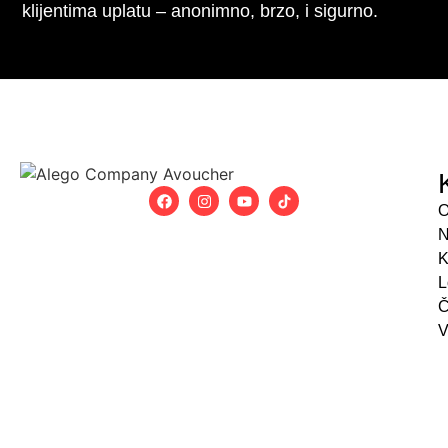
klijentima uplatu – anonimno, brzo, i sigurno.
O
N
K
L
Č
V