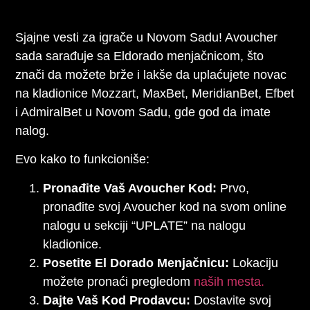
Sjajne vesti za igrače u Novom Sadu! Avoucher
sada sarađuje sa Eldorado menjačnicom, što
znači da možete brže i lakše da uplaćujete novac
na kladionice Mozzart, MaxBet, MeridianBet, Efbet
i AdmiralBet u Novom Sadu, gde god da imate
nalog.
Evo kako to funkcioniše:
Pronađite Vaš Avoucher Kod:
Prvo,
pronađite svoj Avoucher kod na svom online
nalogu u sekciji “UPLATE” na nalogu
kladionice.
Posetite El Dorado Menjačnicu:
Lokaciju
možete pronaći pregledom
naših mesta.
Dajte Vaš Kod Prodavcu:
Dostavite svoj